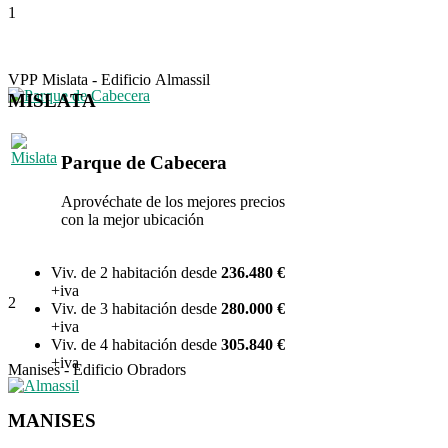
1
VPP Mislata - Edificio Almassil
MISLATA
Parque de Cabecera
Aprovéchate de los mejores precios
con la mejor ubicación
Viv. de 2 habitación desde
236.480
€
+iva
2
Viv. de 3 habitación desde
280.000 €
+iva
Viv. de 4 habitación desde
305.84
0 €
+iva
Manises - Edificio Obradors
MANISES