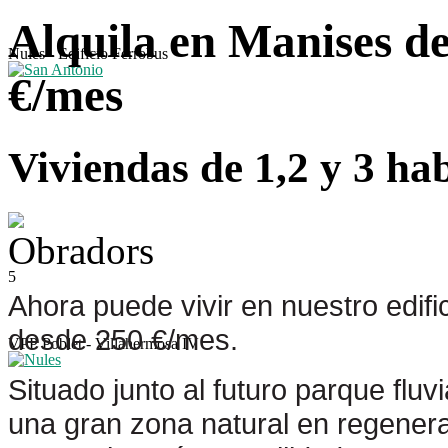
Alquila en Manises d
Nules - Edificio Ferrobus
€/mes
Viviendas de 1,2 y 3 ha
5
Ahora puede vivir en nuestro edif
desde 250 €/mes.
VPP Poblet - Villahermosa IV
Situado junto al futuro parque fluvi
una gran zona natural en regenera