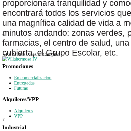
proporcionará tranquilidad y como
encontrará todos los servicios que
una magnífica calidad de vida a 
minutos andando: zonas verdes, pa
6
farmacias, el centro de salud, una
cubierta, el Grupo Escolar, etc.
VPP Murcia - Res.El Campillo
Promociones
En comercialización
Entregadas
Futuras
Alquileres/VPP
Alquileres
VPP
7
Industrial